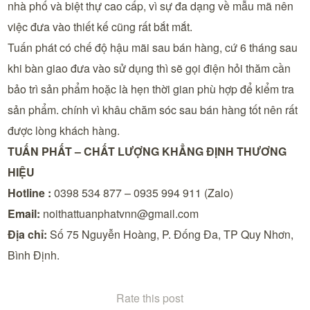
nhà phố và biệt thự cao cấp, vì sự đa dạng về mẫu mã nên
việc đưa vào thiết kế cũng rất bắt mắt.
Tuấn phát có chế độ hậu mãi sau bán hàng, cứ 6 tháng sau
khi bàn giao đưa vào sử dụng thì sẽ gọi điện hỏi thăm cần
bảo trì sản phẩm hoặc là hẹn thời gian phù hợp để kiểm tra
sản phẩm. chính vì khâu chăm sóc sau bán hàng tốt nên rất
được lòng khách hàng.
TUẤN PHẤT – CHẤT LƯỢNG KHẲNG ĐỊNH THƯƠNG
HIỆU
Hotline :
0398 534 877 – 0935 994 911 (Zalo)
Email:
noithattuanphatvnn@gmail.com
Địa chỉ:
Số 75 Nguyễn Hoàng, P. Đống Đa, TP Quy Nhơn,
Bình Định.
Rate this post