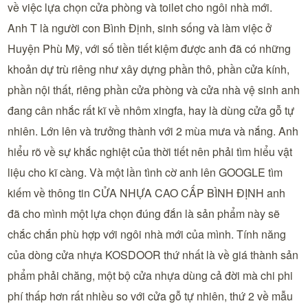
về việc lựa chọn cửa phòng và toilet cho ngôi nhà mới.
Anh T là người con Bình Định, sinh sống và làm việc ở
Huyện Phù Mỹ, với số tiền tiết kiệm được anh đã có những
khoản dự trù riêng như xây dựng phần thô, phần cửa kính,
phần nội thất, riêng phần cửa phòng và cửa nhà vệ sinh anh
đang cân nhắc rất kĩ về nhôm xingfa, hay là dùng cửa gỗ tự
nhiên. Lớn lên và trưởng thành với 2 mùa mưa và nắng. Anh
hiểu rõ về sự khắc nghiệt của thời tiết nên phải tìm hiểu vật
liệu cho kĩ càng. Và một lần tình cờ anh lên GOOGLE tìm
kiếm về thông tin CỬA NHỰA CAO CẤP BÌNH ĐỊNH anh
đã cho mình một lựa chọn đúng đắn là sản phẩm này sẽ
chắc chắn phù hợp với ngôi nhà mới của mình. Tính năng
của dòng cửa nhựa KOSDOOR thứ nhất là về giá thành sản
phẩm phải chăng, một bộ cửa nhựa dùng cả đời mà chi phi
phí thấp hơn rất nhiều so với cửa gỗ tự nhiên, thứ 2 về mẫu