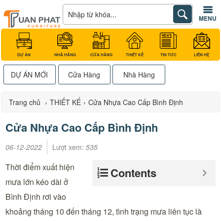
MENU
DỰ ÁN
NHÀ HÀNG
CỬA HÀNG
THIẾT KẾ
TIN TỨC
LIÊN HỆ
DỰ ÁN MỚI
Cửa Hàng
Nhà Hàng
Trang chủ
›
THIẾT KẾ
›
Cửa Nhựa Cao Cấp Bình Định
Cửa Nhựa Cao Cấp Bình Định
06-12-2022
Lượt xem:
535
Thời điểm xuất hiện
Contents
mưa lớn kéo dài ở
Bình Định rơi vào
khoảng tháng 10 đến tháng 12, tình trạng mưa liên tục là