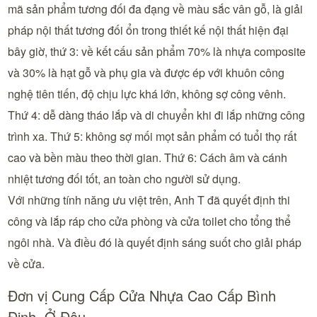
mã sản phẩm tương đối đa đạng về màu sắc vân gỗ, là giải
pháp nội thất tương đối ổn trong thiết kế nội thất hiện đại
bây giờ, thứ 3: về kết cấu sản phẩm 70% là nhựa composite
và 30% là hạt gỗ và phụ gia và được ép với khuôn công
nghệ tiên tiến, độ chịu lực khá lớn, không sợ công vênh.
Thứ 4: dễ dàng tháo lắp và di chuyển khi đi lắp những công
trình xa. Thứ 5: không sợ mối mọt sản phẩm có tuổi thọ rất
cao và bền màu theo thời gian. Thứ 6: Cách âm và cánh
nhiệt tương đối tốt, an toàn cho người sử dụng.
Với những tính năng ưu việt trên, Anh T đã quyết định thi
công và lắp ráp cho cửa phòng và cửa toilet cho tổng thể
ngôi nhà. Và điều đó là quyết định sáng suốt cho giải pháp
về cửa.
Đơn vị Cung Cấp Cửa Nhựa Cao Cấp Bình
Định Ở Đâu