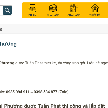
DỰ ÁN
NHÀ HÀNG
CỬA HÀNG
THIẾT KẾ
ng
Phương
 Phương
được Tuấn Phát thiết kế, thi công trọn gói. Liên hệ nga
alo:
0935 994 911 – 0398 534 877
(Zalo)
 Phương được Tuấn Phát thi công và lắp đặt