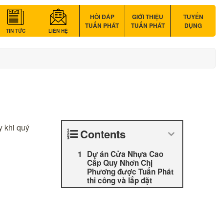
HỎI ĐÁP
GIỚI THIỆU
TUYỂN
TUẤN PHÁT
TUẤN PHÁT
DỤNG
TIN TỨC
LIÊN HỆ
y khi quý
Contents
Dự án Cửa Nhựa Cao
Cấp Quy Nhơn Chị
Phương được Tuấn Phát
thi công và lắp đặt