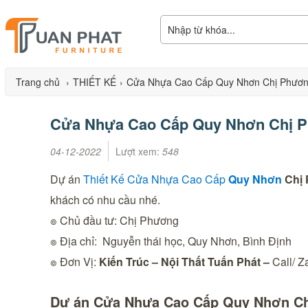
Trang chủ
›
THIẾT KẾ
›
Cửa Nhựa Cao Cấp Quy Nhơn Chị Phươ
Cửa Nhựa Cao Cấp Quy Nhơn Chị 
04-12-2022
Lượt xem:
548
Dự án
Thiết Kế Cửa Nhựa Cao Cấp
Quy Nhơn
Chị
khách có nhu cầu nhé.
๏ Chủ đầu tư: Chị Phương
๏ Địa chỉ: Nguyễn thái học, Quy Nhơn, Bình Định
๏ Đơn Vị:
Kiến Trúc – Nội Thất Tuấn Phát
–
Call/ Z
Dự án Cửa Nhựa Cao Cấp Quy Nhơn Chị