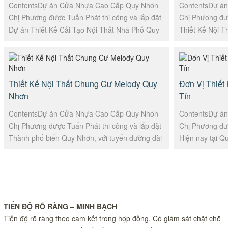
ContentsDự án Cửa Nhựa Cao Cấp Quy Nhơn
ContentsDự á
Chị Phương được Tuấn Phát thi công và lắp đặt
Chị Phương đượ
Dự án Thiết Kế Cải Tạo Nội Thất Nhà Phố Quy
Thiết Kế Nội 
Nhơn được Tuấn Phát thiết kế,...
Tuấn Phát thiết 
Thiết Kế Nội Thất Chung Cư Melody Quy
Đơn Vị Thiết
Nhơn
Tín
ContentsDự án Cửa Nhựa Cao Cấp Quy Nhơn
ContentsDự á
Chị Phương được Tuấn Phát thi công và lắp đặt
Chị Phương đượ
Thành phố biển Quy Nhơn, với tuyến đường dài
Hiện nay tại Q
dọc biển trong thành phố và được thiên...
ngành bất động 
TIẾN ĐỘ RÕ RÀNG – MINH BẠCH
Tiến độ rõ ràng theo cam kết trong hợp đồng. Có giám sát chặt chẽ