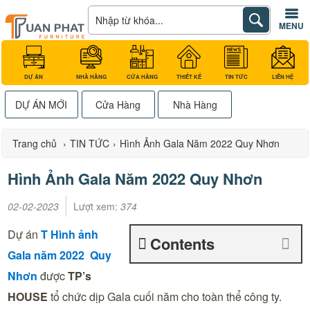
MENU
DỰ ÁN
NHÀ HÀNG
CỬA HÀNG
THIẾT KẾ
TIN TỨC
LIÊN HỆ
DỰ ÁN MỚI
Cửa Hàng
Nhà Hàng
Trang chủ
›
TIN TỨC
›
Hình Ảnh Gala Năm 2022 Quy Nhơn
Hình Ảnh Gala Năm 2022 Quy Nhơn
02-02-2023
Lượt xem:
374
Dự án
T Hình ảnh
Contents
Gala năm 2022
Quy
Nhơn
được
TP’s
HOUSE
tổ chức dịp Gala cuối năm cho toàn thể công ty.