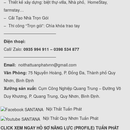
– Thiết kế xây dựng: biệt thự-villa, Nhà phố, HomeStay,
farmstay…
– Cải Tạo Nhà Trọn Gói
– Thi công “Trọn gói”: Chìa khóa trao tay
──────────────────
Điện thoại:
Call/ Zalo:
0935 994 911 – 0398 534 877
──────────────────
Email:
noithattuanphatvnn@gmail.com
Văn Phòng:
75 Nguyễn Hoàng, P. Đống Đa, Thành phố Quy
Nhơn, Bình Định
Xưởng sản xuất:
Cụm Công Nghiệp Quang Trung – Đường Võ
Duy Khương, P. Quang Trung, Quy Nhơn, Bình Định.
Nội Thất Tuấn Phát
Nội Thất Quy Nhơn Tuấn Phát
CLICK XEM NGAY HỒ SƠ NĂNG LỰC (PROFILE) TUẤN PHÁT