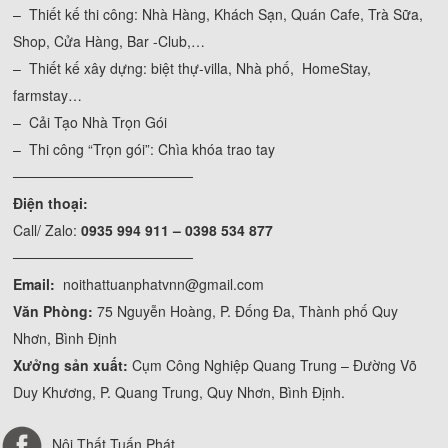
– Thiết kế thi công: Nhà Hàng, Khách Sạn, Quán Cafe, Trà Sữa,
Shop, Cửa Hàng, Bar -Club,…
– Thiết kế xây dựng: biệt thự-villa, Nhà phố, HomeStay,
farmstay…
– Cải Tạo Nhà Trọn Gói
– Thi công “Trọn gói”: Chìa khóa trao tay
──────────────────
Điện thoại:
Call/ Zalo:
0935 994 911 – 0398 534 877
──────────────────
Email:
noithattuanphatvnn@gmail.com
Văn Phòng:
75 Nguyễn Hoàng, P. Đống Đa, Thành phố Quy
Nhơn, Bình Định
Xưởng sản xuất:
Cụm Công Nghiệp Quang Trung – Đường Võ
Duy Khương, P. Quang Trung, Quy Nhơn, Bình Định.
Nội Thất Tuấn Phát