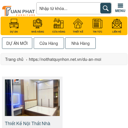
MENU
DỰ ÁN
NHÀ HÀNG
CỬA HÀNG
THIẾT KẾ
TIN TỨC
LIÊN HỆ
DỰ ÁN MỚI
Cửa Hàng
Nhà Hàng
Trang chủ
›
https://noithatquynhon.net.vn/du-an-moi
Thiết Kế Nội Thất Nhà