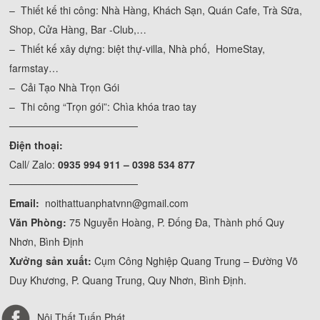
– Thiết kế thi công: Nhà Hàng, Khách Sạn, Quán Cafe, Trà Sữa,
Shop, Cửa Hàng, Bar -Club,…
– Thiết kế xây dựng: biệt thự-villa, Nhà phố, HomeStay,
farmstay…
– Cải Tạo Nhà Trọn Gói
– Thi công “Trọn gói”: Chìa khóa trao tay
──────────────────
Điện thoại:
Call/ Zalo:
0935 994 911 – 0398 534 877
──────────────────
Email:
noithattuanphatvnn@gmail.com
Văn Phòng:
75 Nguyễn Hoàng, P. Đống Đa, Thành phố Quy
Nhơn, Bình Định
Xưởng sản xuất:
Cụm Công Nghiệp Quang Trung – Đường Võ
Duy Khương, P. Quang Trung, Quy Nhơn, Bình Định.
Nội Thất Tuấn Phát