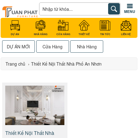
MENU
DỰ ÁN
NHÀ HÀNG
CỬA HÀNG
THIẾT KẾ
TIN TỨC
LIÊN HỆ
DỰ ÁN MỚI
Cửa Hàng
Nhà Hàng
Trang chủ
›
Thiết Kế Nội Thất Nhà Phố An Nhơn
Thiết Kế Nội Thất Nhà