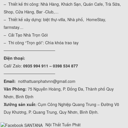
– Thiết kế thi công: Nhà Hàng, Khách Sạn, Quán Cafe, Trà Sữa,
Shop, Cửa Hàng, Bar -Club,…
– Thiết kế xây dựng: biệt thự-villa, Nhà phố, HomeStay,
farmstay…
– Cải Tạo Nhà Trọn Gói
– Thi công “Trọn gói”: Chìa khóa trao tay
──────────────────
Điện thoại:
Call/ Zalo:
0935 994 911 – 0398 534 877
──────────────────
Email:
noithattuanphatvnn@gmail.com
Văn Phòng:
75 Nguyễn Hoàng, P. Đống Đa, Thành phố Quy
Nhơn, Bình Định
Xưởng sản xuất:
Cụm Công Nghiệp Quang Trung – Đường Võ
Duy Khương, P. Quang Trung, Quy Nhơn, Bình Định.
Nội Thất Tuấn Phát