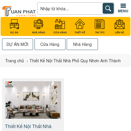
MENU
DỰ ÁN
NHÀ HÀNG
CỬA HÀNG
THIẾT KẾ
TIN TỨC
LIÊN HỆ
DỰ ÁN MỚI
Cửa Hàng
Nhà Hàng
Trang chủ
›
Thiết Kế Nội Thất Nhà Phố Quy Nhơn Anh Thành
Thiết Kế Nội Thất Nhà