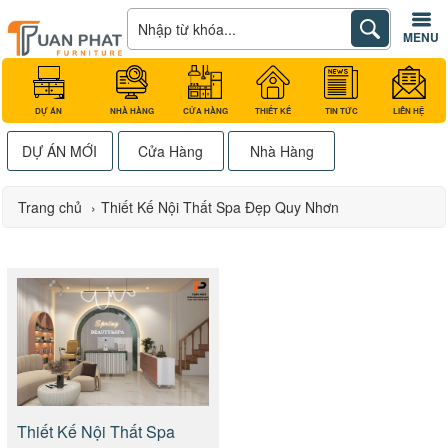
MENU
DỰ ÁN
NHÀ HÀNG
CỬA HÀNG
THIẾT KẾ
TIN TỨC
LIÊN HỆ
DỰ ÁN MỚI
Cửa Hàng
Nhà Hàng
Trang chủ
›
Thiết Kế Nội Thất Spa Đẹp Quy Nhơn
Thiết Kế Nội Thất Spa