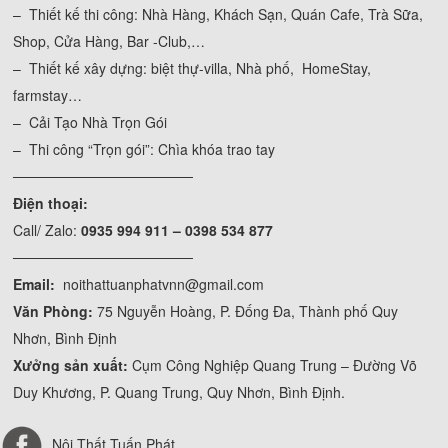
– Thiết kế thi công: Nhà Hàng, Khách Sạn, Quán Cafe, Trà Sữa,
Shop, Cửa Hàng, Bar -Club,…
– Thiết kế xây dựng: biệt thự-villa, Nhà phố, HomeStay,
farmstay…
– Cải Tạo Nhà Trọn Gói
– Thi công “Trọn gói”: Chìa khóa trao tay
──────────────────
Điện thoại:
Call/ Zalo:
0935 994 911 – 0398 534 877
──────────────────
Email:
noithattuanphatvnn@gmail.com
Văn Phòng:
75 Nguyễn Hoàng, P. Đống Đa, Thành phố Quy
Nhơn, Bình Định
Xưởng sản xuất:
Cụm Công Nghiệp Quang Trung – Đường Võ
Duy Khương, P. Quang Trung, Quy Nhơn, Bình Định.
Nội Thất Tuấn Phát