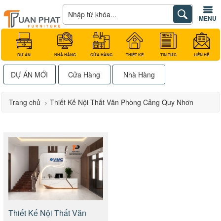
MENU
DỰ ÁN
NHÀ HÀNG
CỬA HÀNG
THIẾT KẾ
TIN TỨC
LIÊN HỆ
DỰ ÁN MỚI
Cửa Hàng
Nhà Hàng
Trang chủ
›
Thiết Kế Nội Thất Văn Phòng Cảng Quy Nhơn
Thiết Kế Nội Thất Văn