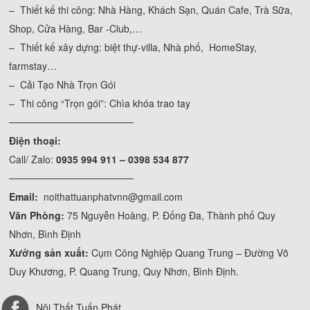
– Thiết kế thi công: Nhà Hàng, Khách Sạn, Quán Cafe, Trà Sữa,
Shop, Cửa Hàng, Bar -Club,…
– Thiết kế xây dựng: biệt thự-villa, Nhà phố, HomeStay,
farmstay…
– Cải Tạo Nhà Trọn Gói
– Thi công “Trọn gói”: Chìa khóa trao tay
──────────────────
Điện thoại:
Call/ Zalo:
0935 994 911 – 0398 534 877
──────────────────
Email:
noithattuanphatvnn@gmail.com
Văn Phòng:
75 Nguyễn Hoàng, P. Đống Đa, Thành phố Quy
Nhơn, Bình Định
Xưởng sản xuất:
Cụm Công Nghiệp Quang Trung – Đường Võ
Duy Khương, P. Quang Trung, Quy Nhơn, Bình Định.
Nội Thất Tuấn Phát