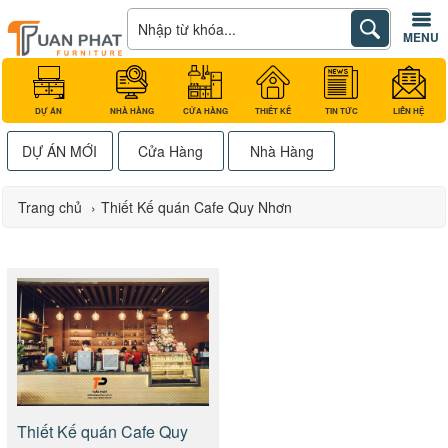
MENU
DỰ ÁN
NHÀ HÀNG
CỬA HÀNG
THIẾT KẾ
TIN TỨC
LIÊN HỆ
DỰ ÁN MỚI
Cửa Hàng
Nhà Hàng
Trang chủ
›
Thiết Kế quán Cafe Quy Nhơn
Thiết Kế quán Cafe Quy