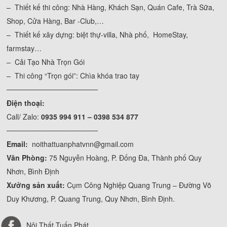
– Thiết kế thi công: Nhà Hàng, Khách Sạn, Quán Cafe, Trà Sữa,
Shop, Cửa Hàng, Bar -Club,…
– Thiết kế xây dựng: biệt thự-villa, Nhà phố, HomeStay,
farmstay…
– Cải Tạo Nhà Trọn Gói
– Thi công “Trọn gói”: Chìa khóa trao tay
──────────────────
Điện thoại:
Call/ Zalo:
0935 994 911 – 0398 534 877
──────────────────
Email:
noithattuanphatvnn@gmail.com
Văn Phòng:
75 Nguyễn Hoàng, P. Đống Đa, Thành phố Quy
Nhơn, Bình Định
Xưởng sản xuất:
Cụm Công Nghiệp Quang Trung – Đường Võ
Duy Khương, P. Quang Trung, Quy Nhơn, Bình Định.
Nội Thất Tuấn Phát