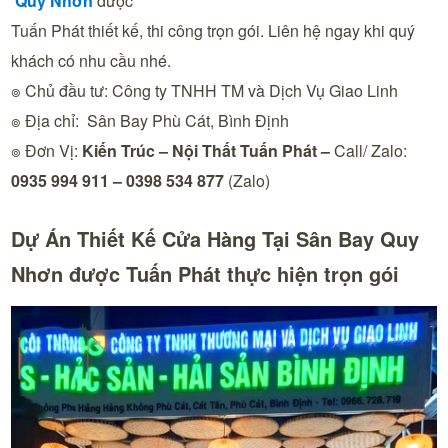
Quy Nhơn
được
Tuấn Phát thiết kế, thi công trọn gói. Liên hệ ngay khi quý
khách có nhu cầu nhé.
๏ Chủ đầu tư: Công ty TNHH TM và Dịch Vụ Giao Linh
๏ Địa chỉ: Sân Bay Phù Cát, Bình Định
๏ Đơn Vị:
Kiến Trúc – Nội Thất Tuấn Phát
–
Call/ Zalo:
0935 994 911 – 0398 534 877
(Zalo)
Dự Án Thiết Kế Cửa Hàng Tại Sân Bay Quy
Nhơn được Tuấn Phát thực hiện trọn gói