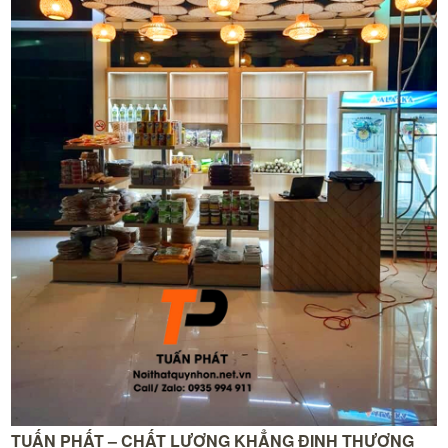
TUẤN PHẤT – CHẤT LƯỢNG KHẲNG ĐỊNH THƯƠNG