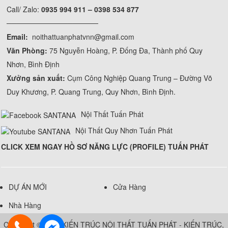
Call/ Zalo:
0935 994 911 – 0398 534 877
──────────────────
Email:
noithattuanphatvnn@gmail.com
Văn Phòng:
75 Nguyễn Hoàng, P. Đống Đa, Thành phố Quy
Nhơn, Bình Định
Xưởng sản xuất:
Cụm Công Nghiệp Quang Trung – Đường Võ
Duy Khương, P. Quang Trung, Quy Nhơn, Bình Định.
Nội Thất Tuấn Phát
Nội Thất Quy Nhơn Tuấn Phát
CLICK XEM NGAY HỒ SƠ NĂNG LỰC (PROFILE) TUẤN PHÁT
DỰ ÁN MỚI
Cửa Hàng
Nhà Hàng
Copyright © 2019 KIẾN TRÚC NỘI THẤT TUẤN PHÁT - KIẾN TRÚC,