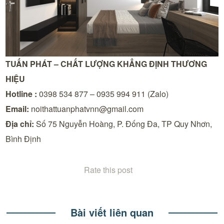
TUẤN PHÁT – CHẤT LƯỢNG KHẲNG ĐỊNH THƯƠNG
HIỆU
Hotline :
0398 534 877 – 0935 994 911 (Zalo)
Email:
noithattuanphatvnn@gmail.com
Địa chỉ:
Số 75 Nguyễn Hoàng, P. Đống Đa, TP Quy Nhơn,
Bình Định
Rate this post
Bài viết liên quan