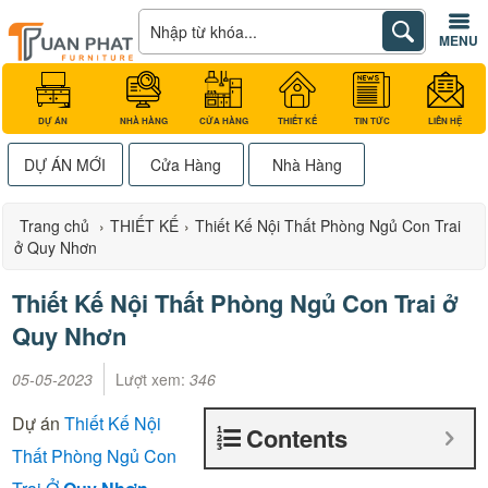
MENU
DỰ ÁN
NHÀ HÀNG
CỬA HÀNG
THIẾT KẾ
TIN TỨC
LIÊN HỆ
DỰ ÁN MỚI
Cửa Hàng
Nhà Hàng
Trang chủ
›
THIẾT KẾ
›
Thiết Kế Nội Thất Phòng Ngủ Con Trai
ở Quy Nhơn
Thiết Kế Nội Thất Phòng Ngủ Con Trai ở
Quy Nhơn
05-05-2023
Lượt xem:
346
Dự án
Thiết Kế Nội
Contents
Thất Phòng Ngủ Con